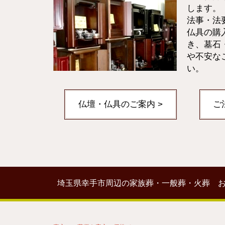
します。
法事・法
仏具の購
き、墓石
や不安な
い。
仏壇・仏具のご案内 >
ご
埼玉県幸手市周辺の家族葬・一般葬・火葬 